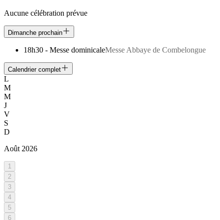
Aucune célébration prévue
Dimanche prochain
18h30
-
Messe dominicale
Messe Abbaye de Combelongue
Calendrier complet
L
M
M
J
V
S
D
Août
2026
1
2
3
4
5
6