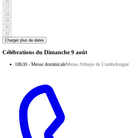
26
27
28
29
30
31
Charger plus de dates
Célébrations du
Dimanche 9 août
18h30
-
Messe dominicale
Messe Abbaye de Combelongue