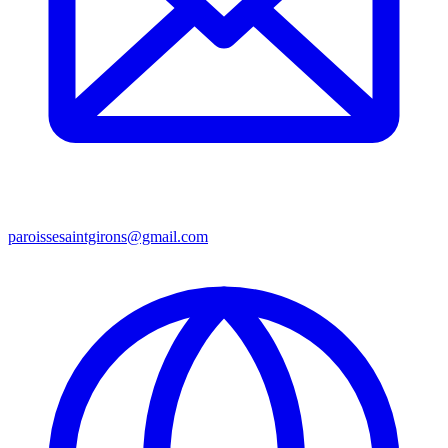
paroissesaintgirons@gmail.com