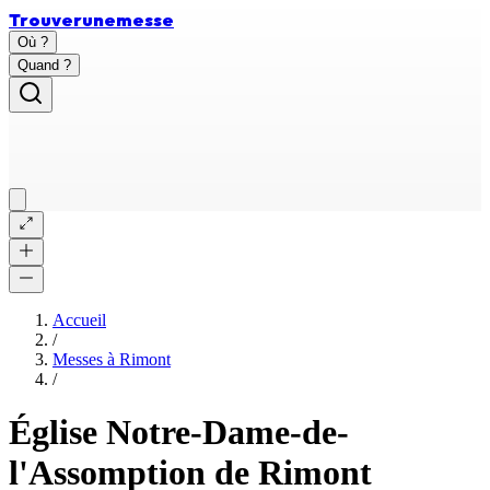
Trouver
une
messe
Où ?
Quand ?
Accueil
/
Messes à
Rimont
/
Église Notre-Dame-de-
l'Assomption de Rimont