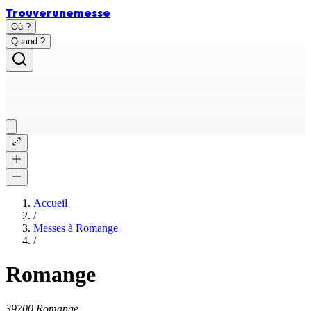
Trouver
une
messe
Où ?
Quand ?
Accueil
/
Messes à
Romange
/
Romange
39700 Romange