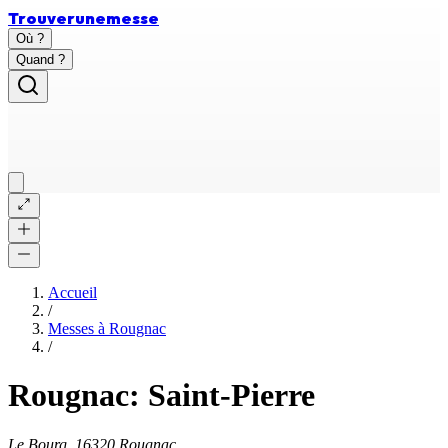
Trouver
une
messe
Où ?
Quand ?
Accueil
/
Messes à
Rougnac
/
Rougnac: Saint-Pierre
Le Bourg, 16320 Rougnac