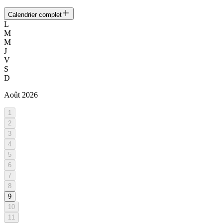
Calendrier complet
L
M
M
J
V
S
D
Août
2026
1
2
3
4
5
6
7
8
9
10
11