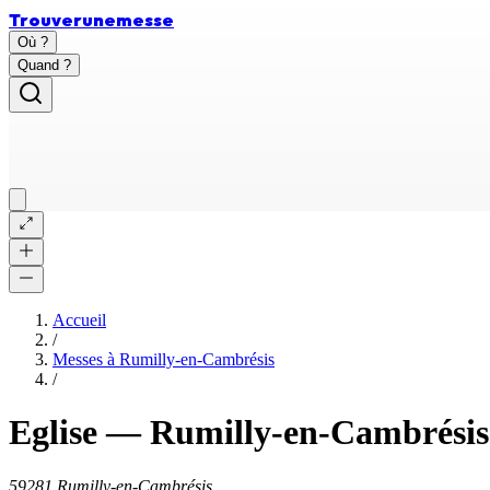
Trouver
une
messe
Où ?
Quand ?
Accueil
/
Messes à
Rumilly-en-Cambrésis
/
Eglise
—
Rumilly-en-Cambrésis
59281 Rumilly-en-Cambrésis