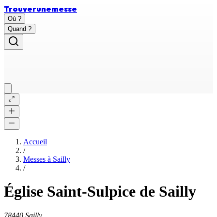
Trouver
une
messe
Où ?
Quand ?
Accueil
/
Messes à
Sailly
/
Église Saint-Sulpice de Sailly
78440 Sailly