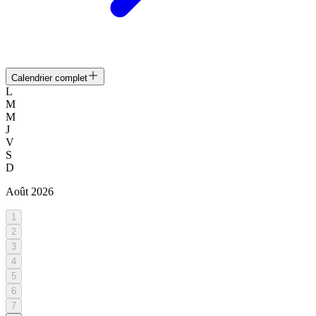
Calendrier complet
L
M
M
J
V
S
D
Août
2026
1
2
3
4
5
6
7