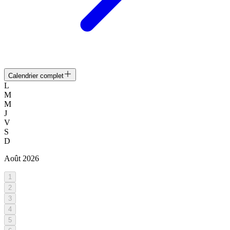
Calendrier complet
L
M
M
J
V
S
D
Août
2026
1
2
3
4
5