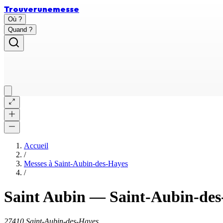
Trouver
une
messe
Où ?
Quand ?
Accueil
/
Messes à
Saint-Aubin-des-Hayes
/
Saint Aubin
—
Saint-Aubin-des
27410 Saint-Aubin-des-Hayes