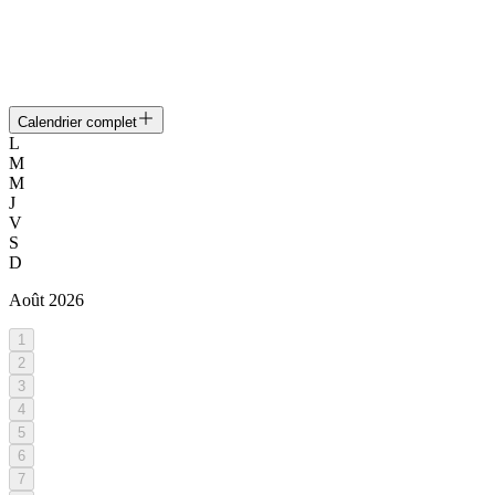
Calendrier complet
L
M
M
J
V
S
D
Août
2026
1
2
3
4
5
6
7