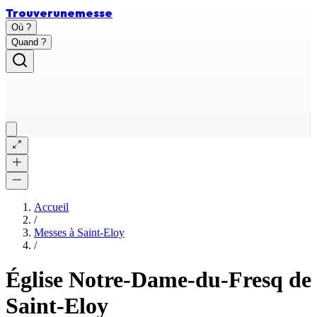
Trouver
une
messe
Où ?
Quand ?
Accueil
/
Messes à
Saint-Eloy
/
Église Notre-Dame-du-Fresq de
Saint-Eloy