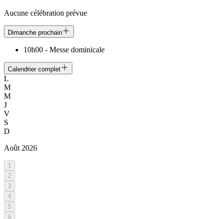
Aucune célébration prévue
Dimanche prochain
10h00
-
Messe dominicale
Calendrier complet
L
M
M
J
V
S
D
Août
2026
1
2
3
4
5
6