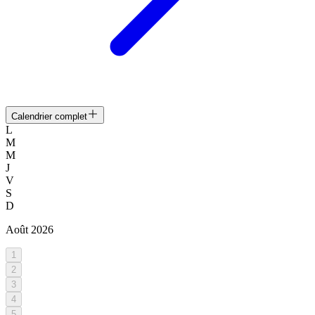
Calendrier complet
L
M
M
J
V
S
D
Août
2026
1
2
3
4
5