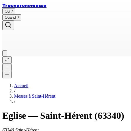
Trouver
une
messe
Où ?
Quand ?
Accueil
/
Messes à
Saint-Hérent
/
Eglise
—
Saint-Hérent
(63340)
63340 Saint-Hérent