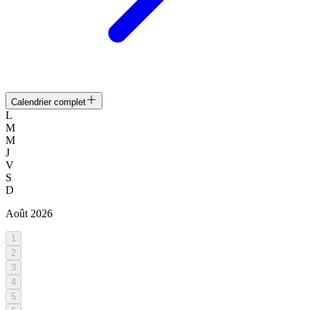
Calendrier complet
L
M
M
J
V
S
D
Août
2026
1
2
3
4
5