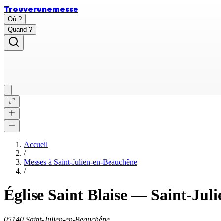
Trouver
une
messe
Où ?
Quand ?
Accueil
/
Messes à
Saint-Julien-en-Beauchêne
/
Église Saint Blaise
—
Saint-Jul
05140 Saint-Julien-en-Beauchêne