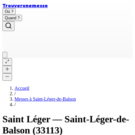
Trouver
une
messe
Où ?
Quand ?
Accueil
/
Messes à
Saint-Léger-de-Balson
/
Saint Léger
—
Saint-Léger-de-
Balson
(33113)