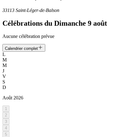
33113 Saint-Léger-de-Balson
Célébrations du
Dimanche 9 août
Aucune célébration prévue
Calendrier complet
L
M
M
J
V
S
D
Août
2026
1
2
3
4
5