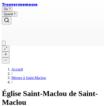
Trouver
une
messe
Où ?
Quand ?
Accueil
/
Messes à
Saint-Maclou
/
Église Saint-Maclou de Saint-
Maclou