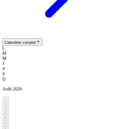
Calendrier complet
L
M
M
J
V
S
D
Août
2026
1
2
3
4
5