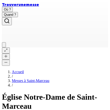
Trouver
une
messe
Où ?
Quand ?
Accueil
/
Messes à
Saint-Marceau
/
Église Notre-Dame de Saint-
Marceau