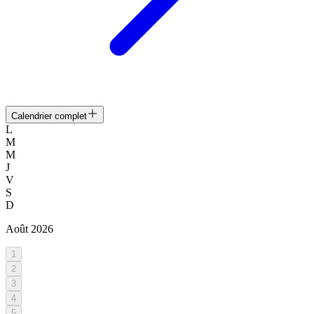
Calendrier complet
L
M
M
J
V
S
D
Août
2026
1
2
3
4
5