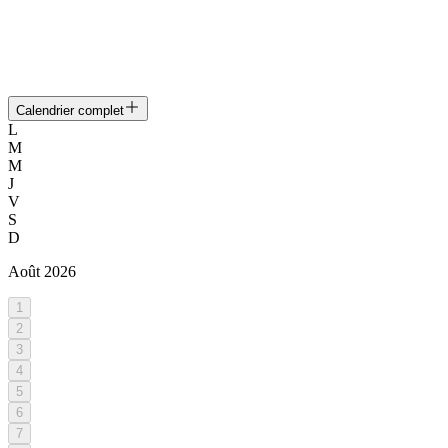
Calendrier complet
L
M
M
J
V
S
D
Août
2026
1
2
3
4
5
6
7