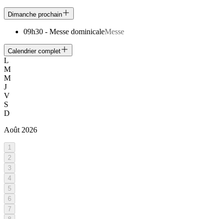
Dimanche prochain
09h30
-
Messe dominicale
Messe
Calendrier complet
L
M
M
J
V
S
D
Août
2026
1
2
3
4
5
6
7