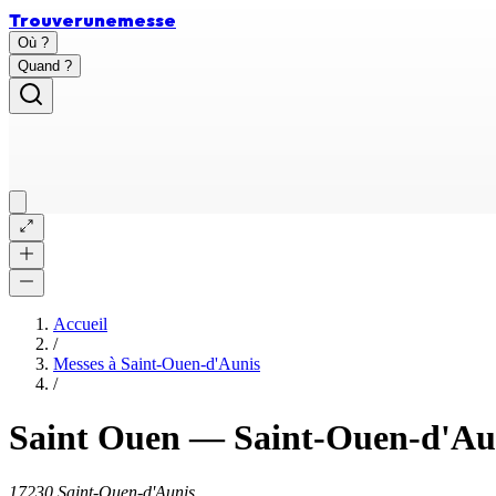
Trouver
une
messe
Où ?
Quand ?
Accueil
/
Messes à
Saint-Ouen-d'Aunis
/
Saint Ouen
—
Saint-Ouen-d'Au
17230 Saint-Ouen-d'Aunis