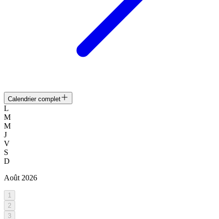
Calendrier complet
L
M
M
J
V
S
D
Août
2026
1
2
3