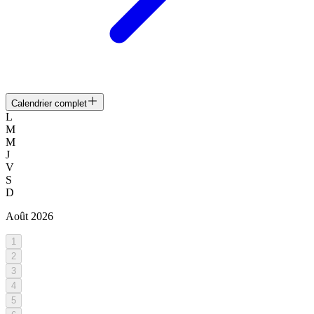
Calendrier complet
L
M
M
J
V
S
D
Août
2026
1
2
3
4
5