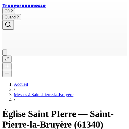
Trouver
une
messe
Où ?
Quand ?
Accueil
/
Messes à
Saint-Pierre-la-Bruyère
/
Église Saint PIerre
—
Saint-
Pierre-la-Bruyère
(61340)