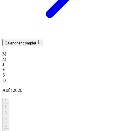
Calendrier complet
L
M
M
J
V
S
D
Août
2026
1
2
3
4
5