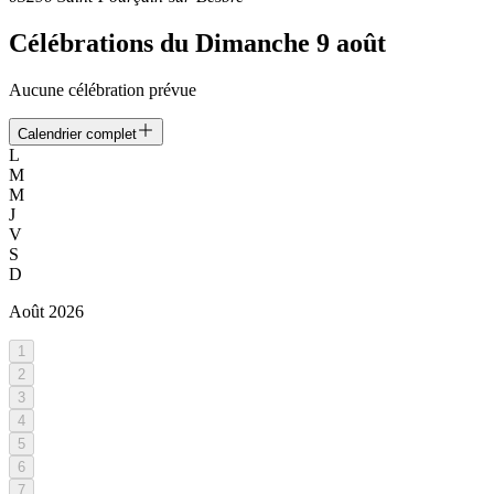
Célébrations du
Dimanche 9 août
Aucune célébration prévue
Calendrier complet
L
M
M
J
V
S
D
Août
2026
1
2
3
4
5
6
7