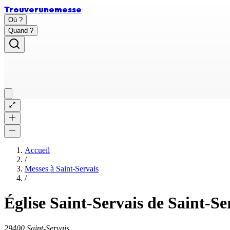
Trouver
une
messe
Où ?
Quand ?
Accueil
/
Messes à
Saint-Servais
/
Église Saint-Servais de Saint-Se
29400 Saint-Servais