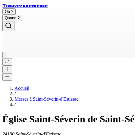
Trouver
une
messe
Où ?
Quand ?
Accueil
/
Messes à
Saint-Séverin-d'Estissac
/
Église Saint-Séverin de Saint-Sé
24190 Saint-Séverin-d'Estissac