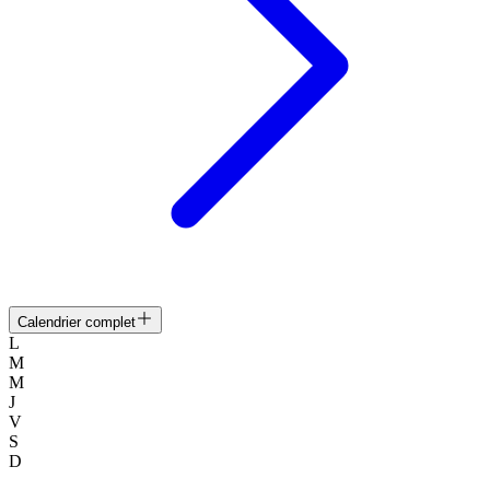
Calendrier complet
L
M
M
J
V
S
D