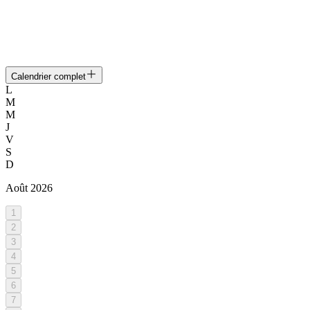
Calendrier complet
L
M
M
J
V
S
D
Août
2026
1
2
3
4
5
6
7