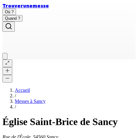
Trouver
une
messe
Où ?
Quand ?
Accueil
/
Messes à
Sancy
/
Église Saint-Brice de Sancy
Rue de l'École, 54560 Sancy