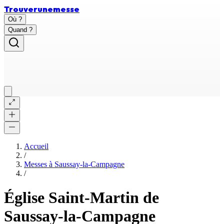
Trouver
une
messe
Où ?
Quand ?
Accueil
/
Messes à
Saussay-la-Campagne
/
Église Saint-Martin de
Saussay-la-Campagne