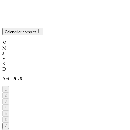
Calendrier complet
L
M
M
J
V
S
D
Août
2026
1
2
3
4
5
6
7