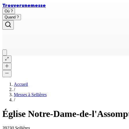
Trouver
une
messe
Où ?
Quand ?
Accueil
/
Messes à
Sellières
/
Église Notre-Dame-de-l'Assompti
39230 Sellières