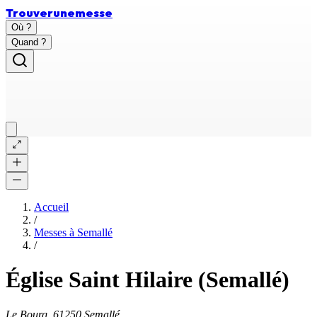
Trouver
une
messe
Où ?
Quand ?
Accueil
/
Messes à
Semallé
/
Église Saint Hilaire (Semallé)
Le Bourg, 61250 Semallé