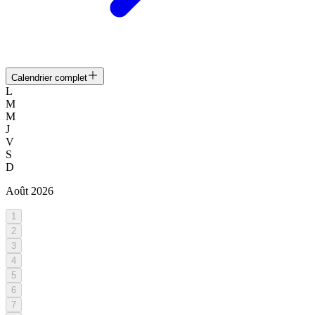
Calendrier complet
L
M
M
J
V
S
D
Août
2026
1
2
3
4
5
6
7