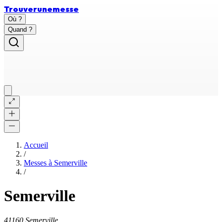
Trouver
une
messe
Où ?
Quand ?
Accueil
/
Messes à
Semerville
/
Semerville
41160 Semerville