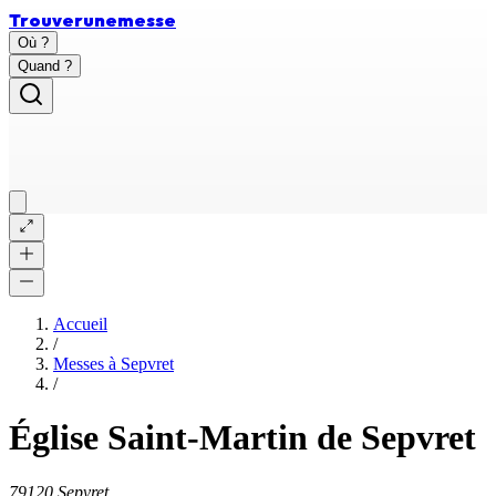
Trouver
une
messe
Où ?
Quand ?
Accueil
/
Messes à
Sepvret
/
Église Saint-Martin de Sepvret
79120 Sepvret