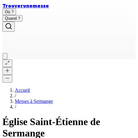
Trouver
une
messe
Où ?
Quand ?
Accueil
/
Messes à
Sermange
/
Église Saint-Étienne de
Sermange