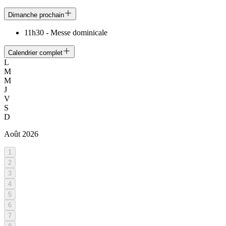
Dimanche prochain
11h30
-
Messe dominicale
Calendrier complet
L
M
M
J
V
S
D
Août
2026
1
2
3
4
5
6
7