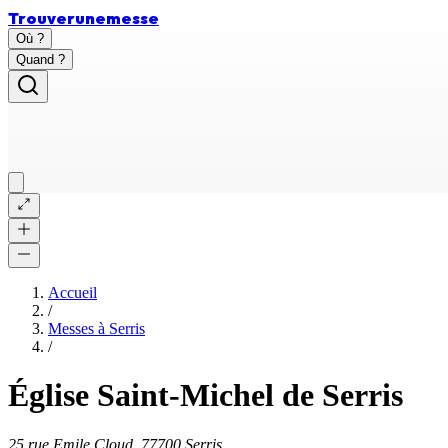
Trouver
une
messe
Où ?
Quand ?
Accueil
/
Messes à
Serris
/
Église Saint-Michel de Serris
25 rue Emile Cloud, 77700 Serris