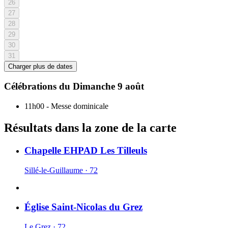
26
27
28
29
30
31
Charger plus de dates
Célébrations du
Dimanche 9 août
11h00
-
Messe dominicale
Résultats dans la zone de la carte
Chapelle EHPAD Les Tilleuls
Sillé-le-Guillaume · 72
Église Saint-Nicolas du Grez
Le Grez · 72