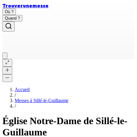
Trouver
une
messe
Où ?
Quand ?
Accueil
/
Messes à
Sillé-le-Guillaume
/
Église Notre-Dame de Sillé-le-
Guillaume