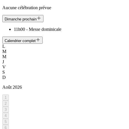
Aucune célébration prévue
Dimanche prochain
11h00
-
Messe dominicale
Calendrier complet
L
M
M
J
V
S
D
Août
2026
1
2
3
4
5
6