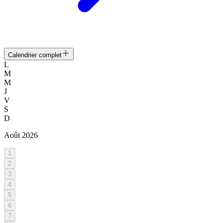
Calendrier complet
L
M
M
J
V
S
D
Août
2026
1
2
3
4
5
6
7