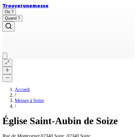
Trouver
une
messe
Où ?
Quand ?
Accueil
/
Messes à
Soize
/
Église Saint-Aubin de Soize
Rue de Montcornet 02340 Soize, 02340 Soize