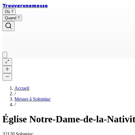
Trouver
une
messe
Où ?
Quand ?
Accueil
/
Messes à
Solomiac
/
Église Notre-Dame-de-la-Nativi
32120 Solomiac