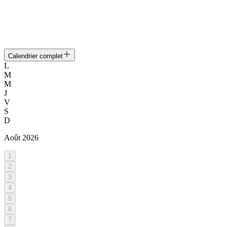
Calendrier complet
L
M
M
J
V
S
D
Août
2026
1
2
3
4
5
6
7