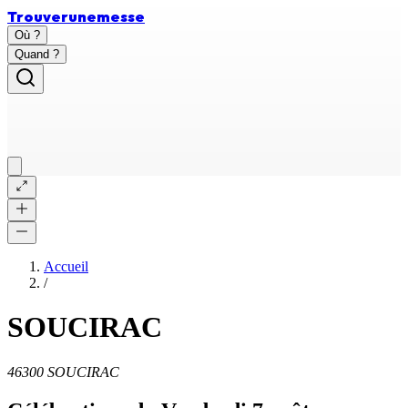
Trouver
une
messe
Où ?
Quand ?
Accueil
/
SOUCIRAC
46300 SOUCIRAC