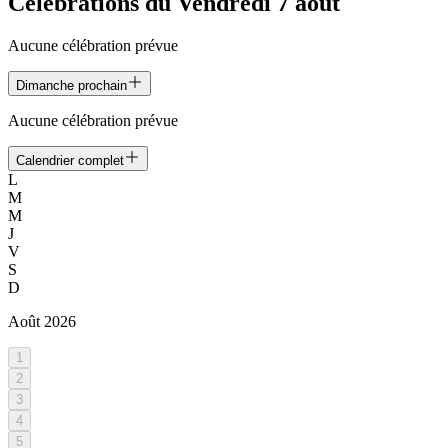
Célébrations du
Vendredi 7 août
Aucune célébration prévue
Dimanche prochain
Aucune célébration prévue
Calendrier complet
L
M
M
J
V
S
D
Août
2026
1
2
3
4
5