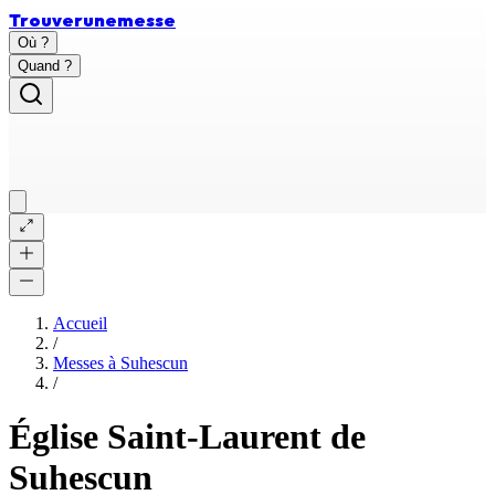
Trouver
une
messe
Où ?
Quand ?
Accueil
/
Messes à
Suhescun
/
Église Saint-Laurent de
Suhescun