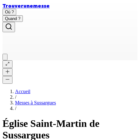
Trouver
une
messe
Où ?
Quand ?
Accueil
/
Messes à
Sussargues
/
Église Saint-Martin de
Sussargues