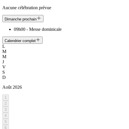
Aucune célébration prévue
Dimanche prochain
09h00
-
Messe dominicale
Calendrier complet
L
M
M
J
V
S
D
Août
2026
1
2
3
4
5
6