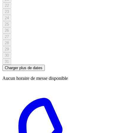
22
23
24
25
26
27
28
29
30
31
Charger plus de dates
Aucun horaire de messe disponible