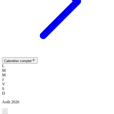
Calendrier complet
L
M
M
J
V
S
D
Août
2026
1