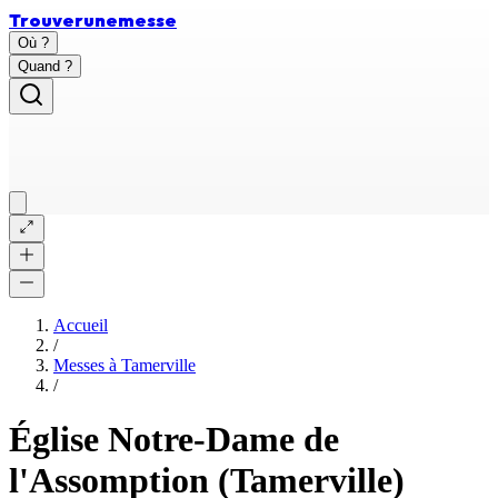
Trouver
une
messe
Où ?
Quand ?
Accueil
/
Messes à
Tamerville
/
Église Notre-Dame de
l'Assomption (Tamerville)