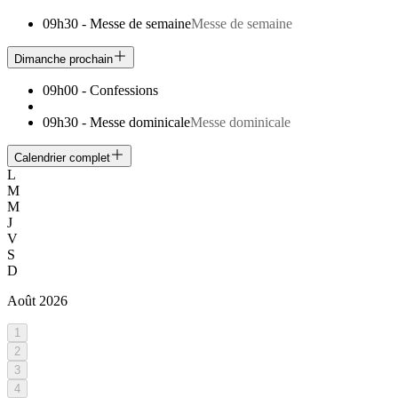
09h30
-
Messe de semaine
Messe de semaine
Dimanche prochain
09h00
-
Confessions
09h30
-
Messe dominicale
Messe dominicale
Calendrier complet
L
M
M
J
V
S
D
Août
2026
1
2
3
4