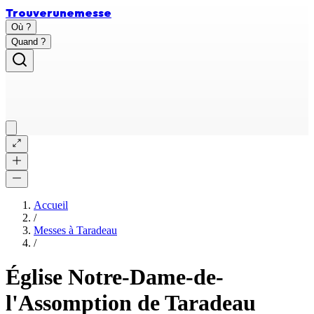
Trouver
une
messe
Où ?
Quand ?
Accueil
/
Messes à
Taradeau
/
Église Notre-Dame-de-
l'Assomption de Taradeau