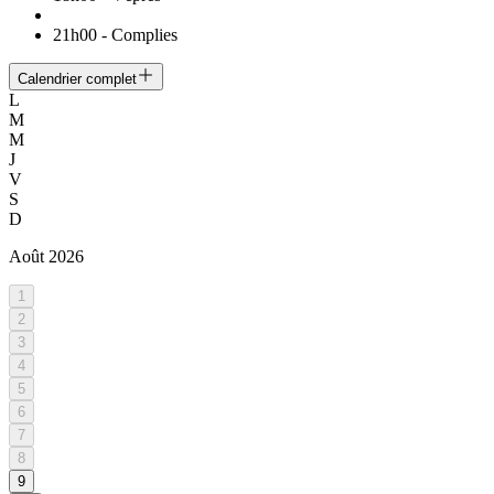
21h00
-
Complies
Calendrier complet
L
M
M
J
V
S
D
Août
2026
1
2
3
4
5
6
7
8
9