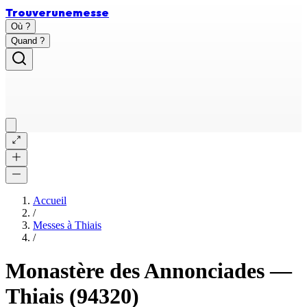
Trouver
une
messe
Où ?
Quand ?
Accueil
/
Messes à
Thiais
/
Monastère des Annonciades
—
Thiais
(94320)