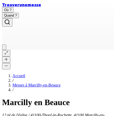
Trouver
une
messe
Où ?
Quand ?
Accueil
/
Messes à
Marcilly-en-Beauce
/
Marcilly en Beauce
12 pl.de l'église / 41100-Thoré-la-Rochette, 41100 Marcilly-en-