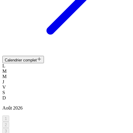
Calendrier complet
L
M
M
J
V
S
D
Août
2026
1
2
3