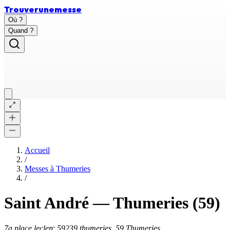
Trouver
une
messe
Où ?
Quand ?
Accueil
/
Messes à
Thumeries
/
Saint André
—
Thumeries
(59)
7a place leclerc 59239 thumeries, 59 Thumeries